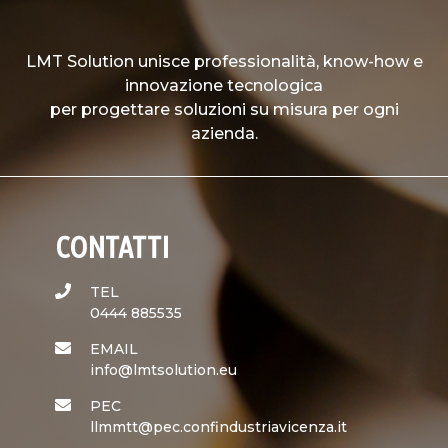
LMT Solution unisce professionalità, know-how e
innovazione tecnologica
per progettare soluzioni su misura per ogni
azienda.
CONTATTI
TEL
0444 885535
EMAIL
info@lmtsolution.eu
PEC
llmmtt@pec.confindustriavicenza.it